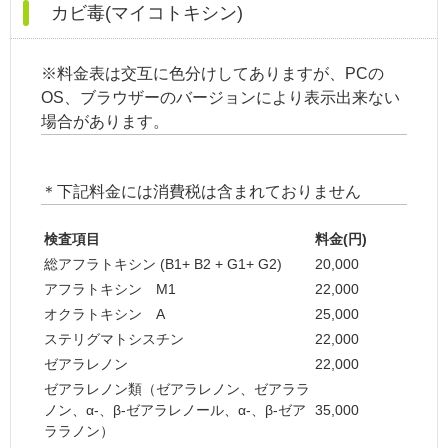
カビ毒(マイコトキシン)
※料金表は交互に色分けしてありますが、PCの
OS、ブラウザーのバージョンにより表示出来ない
場合があります。
＊下記料金には消費税は含まれておりません
検査項目
料金(円)
総アフラトキシン (B
1
+ B
2
+ G
1
+ G
2
)
20,000
アフラトキシン M
1
22,000
オクラトキシン A
25,000
ステリグマトシスチン
22,000
ゼアラレノン
22,000
ゼアラレノン類（ゼアラレノン、ゼアララ
ノン、α-、β-ゼアラレノール、α-、β-ゼア
35,000
ララノン）