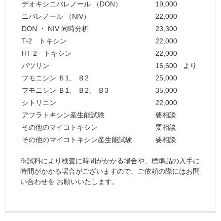
デオキシニバレノール （DON）
19,000
ニバレノール （NIV）
22,000
DON ・ NIV 同時分析
23,300
T-2 トキシン
22,000
HT-2 トキシン
22,000
パツリン
16,600
より
フモニシン Ｂ
1
、 Ｂ
2
25,000
フモニシン Ｂ
1
、 Ｂ
2
、 Ｂ
3
35,000
シトリニン
22,000
アフラトキシン産生能試験
要相談
その他のマイコトキシン
要相談
その他のマイコトキシン産生能試験
要相談
※試料により検査に時間がかかる場合や、標準品の入手に
時間がかかる場合がございますので、ご依頼の際にはお問
い合わせを お願いいたします。