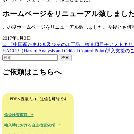
ホームページをリニューアル致しまし
この度ホームページをリニューアル致しました。今後とも何
2017年1月3日
←
「中国産たまねぎ及びその加工品」検査項目チアメトキサ
投
HACCP（Hazard Analysis and Critical Control Point)導入支
稿
検
索
ナ
ご依頼はこちらへ
ビ
ゲ
ー
PDFへ直接入力、送信も可能です
シ
ョ
命令検査依頼 ⇨
ン
輸入時における自主検査依頼 ⇨