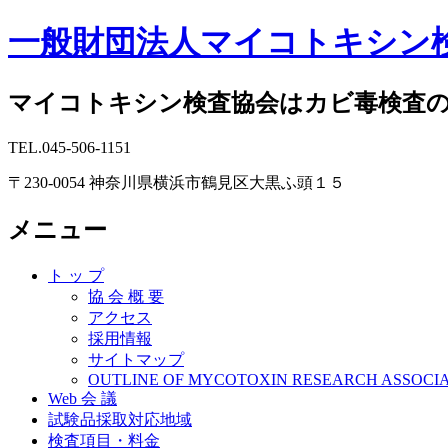
一般財団法人マイコトキシン
マイコトキシン検査協会はカビ毒検査
TEL.045-506-1151
〒230-0054 神奈川県横浜市鶴見区大黒ふ頭１５
メニュー
コ
ト ッ プ
ン
協 会 概 要
テ
アクセス
ン
採用情報
ツ
サイトマップ
へ
OUTLINE OF MYCOTOXIN RESEARCH ASSOCI
Web 会 議
ス
試験品採取対応地域
キ
検査項目・料金
ッ