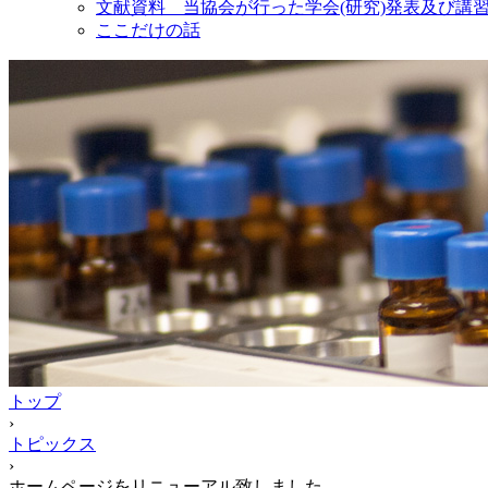
文献資料 当協会が行った学会(研究)発表及び講
ここだけの話
トップ
›
トピックス
›
ホームページをリニューアル致しました。