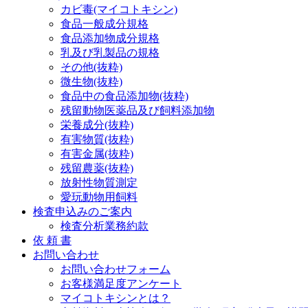
カビ毒(マイコトキシン)
プ
食品一般成分規格
食品添加物成分規格
乳及び乳製品の規格
その他(抜粋)
微生物(抜粋)
食品中の食品添加物(抜粋)
残留動物医薬品及び飼料添加物
栄養成分(抜粋)
有害物質(抜粋)
有害金属(抜粋)
残留農薬(抜粋)
放射性物質測定
愛玩動物用飼料
検査申込みのご案内
検査分析業務約款
依 頼 書
お問い合わせ
お問い合わせフォーム
お客様満足度アンケート
マイコトキシンとは？