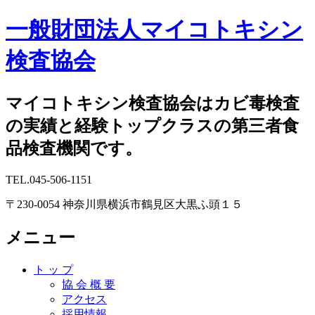
一般財団法人マイコトキシン
検査協会
マイコトキシン検査協会はカビ毒検査
の実績と経験トップクラスの第三者食
品検査機関です。
TEL.045-506-1151
〒230-0054 神奈川県横浜市鶴見区大黒ふ頭１５
メニュー
コ
ト ッ プ
ン
協 会 概 要
テ
アクセス
ン
採用情報