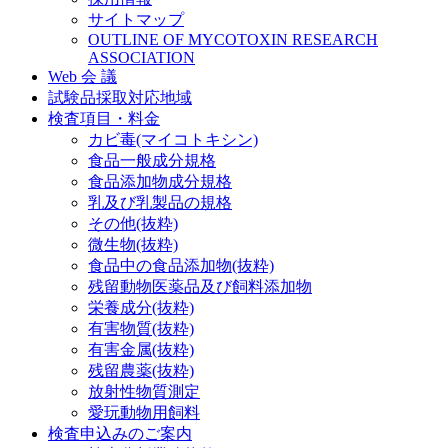
ツ
サイトマップ
へ
OUTLINE OF MYCOTOXIN RESEARCH
ASSOCIATION
ス
Web 会 議
キ
試験品採取対応地域
ッ
検査項目・料金
プ
カビ毒(マイコトキシン)
食品一般成分規格
食品添加物成分規格
乳及び乳製品の規格
その他(抜粋)
微生物(抜粋)
食品中の食品添加物(抜粋)
残留動物医薬品及び飼料添加物
栄養成分(抜粋)
有害物質(抜粋)
有害金属(抜粋)
残留農薬(抜粋)
放射性物質測定
愛玩動物用飼料
検査申込みのご案内