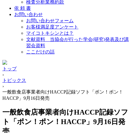
検査分析業務約款
依 頼 書
お問い合わせ
お問い合わせフォーム
お客様満足度アンケート
マイコトキシンとは？
文献資料 当協会が行った学会(研究)発表及び講
習会資料
ここだけの話
トップ
›
トピックス
›
一般飲食店事業者向けHACCP記録ソフト「ポン！ポン！
HACCP」9月16日発売
一般飲食店事業者向けHACCP記録ソフ
ト「ポン！ポン！HACCP」9月16日発
売