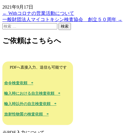
2021年9月17日
←
Withコロナの営業活動について
投
一般財団法人マイコトキシン検査協会 創立５０周年
→
稿
検
索
ナ
ご依頼はこちらへ
ビ
ゲ
ー
PDFへ直接入力、送信も可能です
シ
ョ
命令検査依頼 ⇨
ン
輸入時における自主検査依頼 ⇨
輸入時以外の自主検査依頼 ⇨
放射性物質の検査依頼 ⇨
※PDF入力について