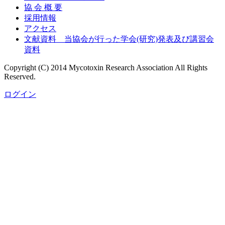
ン
協 会 概 要
テ
採用情報
ン
アクセス
ツ
文献資料 当協会が行った学会(研究)発表及び講習会
へ
資料
ス
Copyright (C) 2014 Mycotoxin Research Association All Rights
キ
Reserved.
ッ
プ
ログイン